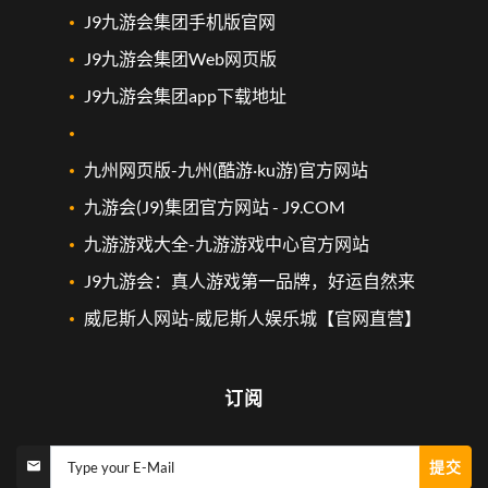
J9九游会集团手机版官网
J9九游会集团Web网页版
J9九游会集团app下载地址
九州网页版-九州(酷游·ku游)官方网站
九游会(J9)集团官方网站 - J9.COM
九游游戏大全-九游游戏中心官方网站
J9九游会：真人游戏第一品牌，好运自然来
威尼斯人网站-威尼斯人娱乐城【官网直营】
订阅
提交
Type your E-Mail