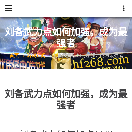
刘备武力点如何加强，成为最
强者
首页
游戏新闻
刘备武力点如何加强，成为最强者
刘备武力点如何加强，成为最
强者