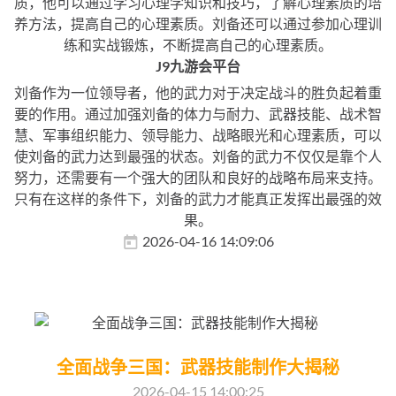
质，他可以通过学习心理学知识和技巧，了解心理素质的培
养方法，提高自己的心理素质。刘备还可以通过参加心理训
练和实战锻炼，不断提高自己的心理素质。
J9九游会平台
刘备作为一位领导者，他的武力对于决定战斗的胜负起着重
要的作用。通过加强刘备的体力与耐力、武器技能、战术智
慧、军事组织能力、领导能力、战略眼光和心理素质，可以
使刘备的武力达到最强的状态。刘备的武力不仅仅是靠个人
努力，还需要有一个强大的团队和良好的战略布局来支持。
只有在这样的条件下，刘备的武力才能真正发挥出最强的效
果。
2026-04-16 14:09:06
全面战争三国：武器技能制作大揭秘
2026-04-15 14:00:25