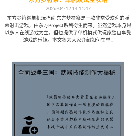
2026-04-12 14:11:47
东方梦符祭单机玩指南 东方梦符祭是一款非常受欢迎的弹
幕射击游戏，由东方Project系列衍生而来。虽然游戏本身是
以多人在线游戏为主，但也提供了单机模式供玩家独自享受
游戏的乐趣。本文将为大家介绍如何在单...