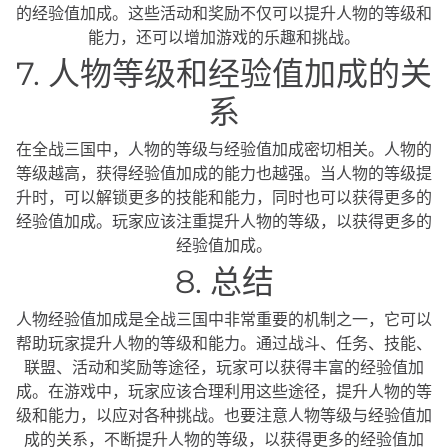
的经验值加成。这些活动和奖励不仅可以提升人物的等级和
能力，还可以增加游戏的乐趣和挑战。
7. 人物等级和经验值加成的关
系
在全战三国中，人物的等级与经验值加成密切相关。人物的
等级越高，获得经验值加成的能力也越强。当人物的等级提
升时，可以解锁更多的技能和能力，同时也可以获得更多的
经验值加成。玩家应该注重提升人物的等级，以获得更多的
经验值加成。
8. 总结
人物经验值加成是全战三国中非常重要的机制之一，它可以
帮助玩家提升人物的等级和能力。通过战斗、任务、技能、
联盟、活动和奖励等途径，玩家可以获得丰富的经验值加
成。在游戏中，玩家应该合理利用这些途径，提升人物的等
级和能力，以应对各种挑战。也要注意人物等级与经验值加
成的关系，不断提升人物的等级，以获得更多的经验值加