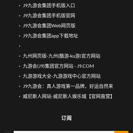
J9九游会集团手机版入口
J9九游会集团手机版官网
J9九游会集团Web网页版
J9九游会集团app下载地址
九州网页版-九州(酷游·ku游)官方网站
九游会(J9)集团官方网站 - J9.COM
九游游戏大全-九游游戏中心官方网站
J9九游会：真人游戏第一品牌，好运自然来
威尼斯人网站-威尼斯人娱乐城【官网直营】
订阅