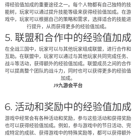
得经验值加成的重要途径之一。每个人物都有自己独特的技
能树，玩家可以通过提升技能等级来获得经验值加成。在游
戏中，玩家可以根据自己的策略和需求，选择适合的技能进
行提升，从而获得更多的经验值加成。
5. 联盟和合作中的经验值加成
在全战三国中，玩家可以与其他玩家组成联盟，进行合作和
互助。在联盟中，玩家可以通过与其他玩家共同完成任务、
战斗等活动，获得额外的经验值加成。联盟成员之间的合作
可以提高整个团队的战斗力，同时也可以获得更多的经验值
加成。
J9九游会平台
6. 活动和奖励中的经验值加成
游戏中经常会有各种活动和奖励，参与这些活动和获得奖励
也可以获得经验值加成。例如，参与游戏中的节日活动、完
成特定的成就、获得游戏中的特殊奖励等，都可以获得额外